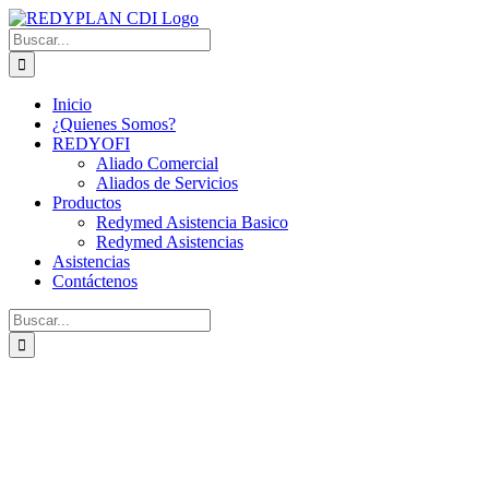
Saltar
Facebook
X
Instagram
al
Buscar:
contenido
Inicio
¿Quienes Somos?
REDYOFI
Aliado Comercial
Aliados de Servicios
Productos
Redymed Asistencia Basico
Redymed Asistencias
Asistencias
Contáctenos
Buscar: