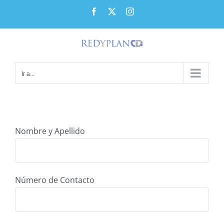
Saltar
Facebook
X
Instagram
al
contenido
Ir a...
Nombre y Apellido
Número de Contacto