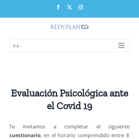
Saltar
Facebook
X
Instagram
al
contenido
Ir a...
Evaluación Psicológica ante
el Covid 19
Te invitamos a completar el siguiente
cuestionario
, en el horario comprendido entre 8