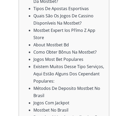
Da Mostbet?
Tipos De Apostas Esportivas
Quais São Os Jogos De Cassino
Disponíveis Na Mostbet?
Mostbet Expert Ios Přímo Z App
Store
About Mostbet Bd
Como Obter Bônus Na Mostbet?
Jogos Most Bet Populares
Existem Muitos Desse Tipo Serviços,
Aqui Estão Alguns Dos Cependant
Populares:
Métodos De Deposito Mostbet No
Brasil
Jogos Com Jackpot
Mostbet No Brasil