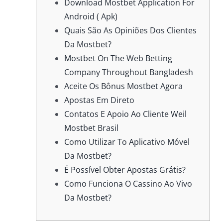
Download Mostbet Application For
Android ( Apk)
Quais São As Opiniões Dos Clientes
Da Mostbet?
Mostbet On The Web Betting
Company Throughout Bangladesh
Aceite Os Bônus Mostbet Agora
Apostas Em Direto
Contatos E Apoio Ao Cliente Weil
Mostbet Brasil
Como Utilizar To Aplicativo Móvel
Da Mostbet?
É Possível Obter Apostas Grátis?
Como Funciona O Cassino Ao Vivo
Da Mostbet?