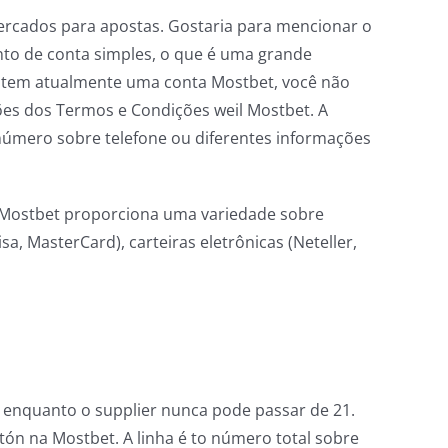
ercados para apostas. Gostaria para mencionar o
to de conta simples, o que é uma grande
ê tem atualmente uma conta Mostbet, você não
ções dos Termos e Condições weil Mostbet. A
úmero sobre telefone ou diferentes informações
 Mostbet proporciona uma variedade sobre
, MasterCard), carteiras eletrônicas (Neteller,
enquanto o supplier nunca pode passar de 21.
tón na Mostbet. A linha é to número total sobre