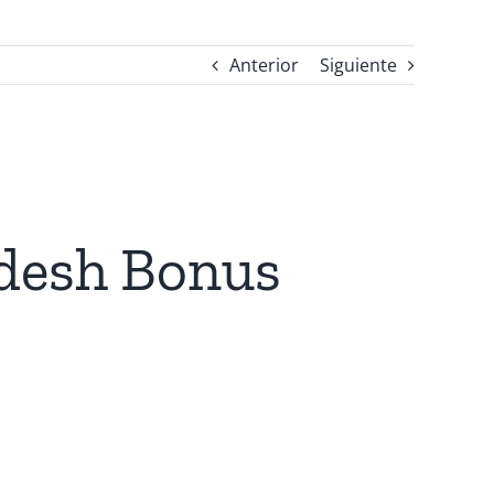
Anterior
Siguiente
adesh Bonus