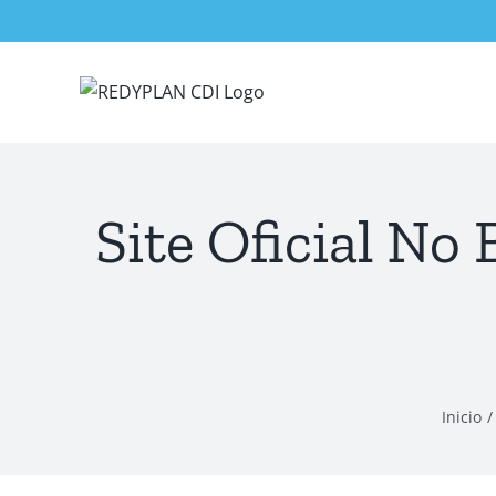
Saltar
al
contenido
Site Oficial No
Inicio